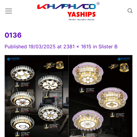
Skip
to
content
0136
Published
19/03/2025
at
2381 × 1615
in
Slister B