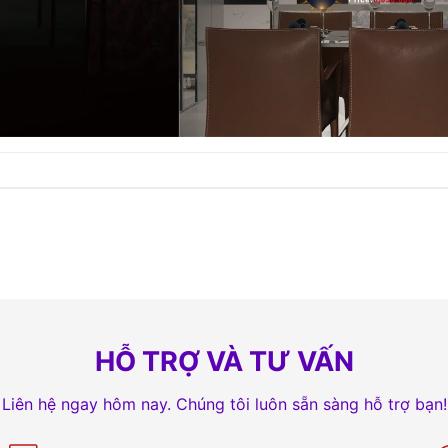
HỖ TRỢ VÀ TƯ VẤN
Liên hệ ngay hôm nay. Chúng tôi luôn sẵn sàng hỗ trợ bạn!