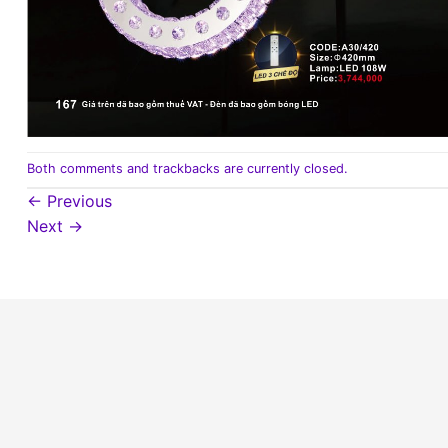
Both comments and trackbacks are currently closed.
←
Previous
Next
→