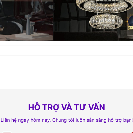
HỖ TRỢ VÀ TƯ VẤN
Liên hệ ngay hôm nay. Chúng tôi luôn sẵn sàng hỗ trợ bạn!