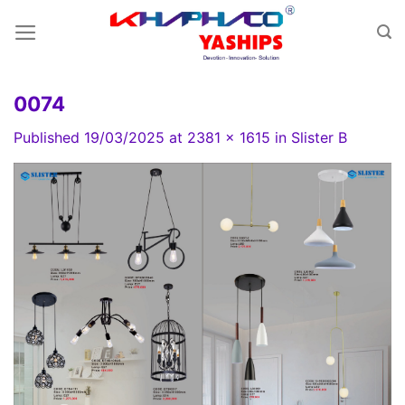
Skip
to
content
0074
Published
19/03/2025
at
2381 × 1615
in
Slister B