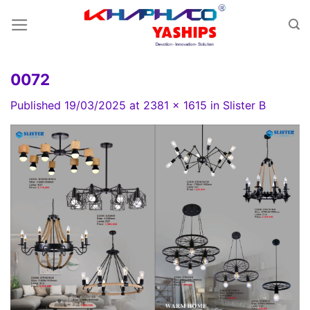
Skip
to
content
0072
Published
19/03/2025
at
2381 × 1615
in
Slister B