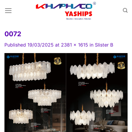
Skip
to
content
0072
Published
19/03/2025
at
2381 × 1615
in
Slister B