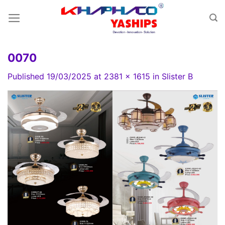
Skip
to
content
0070
Published
19/03/2025
at
2381 × 1615
in
Slister B