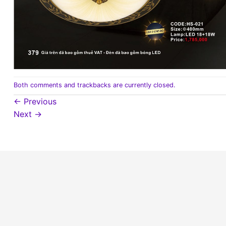
Both comments and trackbacks are currently closed.
←
Previous
Next
→