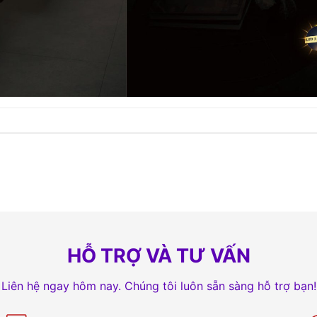
HỖ TRỢ VÀ TƯ VẤN
Liên hệ ngay hôm nay. Chúng tôi luôn sẵn sàng hỗ trợ bạn!