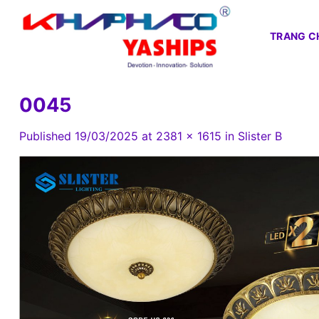
Skip
to
TRANG C
content
0045
Published
19/03/2025
at
2381 × 1615
in
Slister B