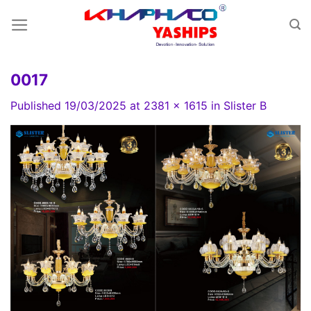
Skip
to
content
0017
Published
19/03/2025
at
2381 × 1615
in
Slister B