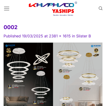
Skip
to
content
0002
Published
19/03/2025
at
2381 × 1615
in
Slister B