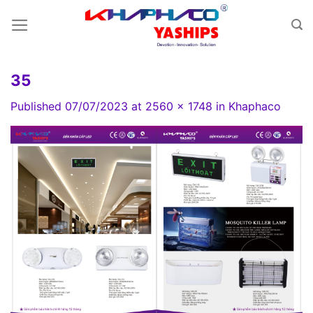
Skip
to
content
35
Published
07/07/2023
at
2560 × 1748
in
Khaphaco