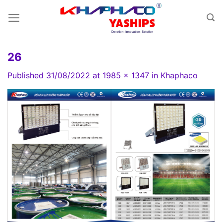
Skip
to
content
26
Published
31/08/2022
at
1985 × 1347
in
Khaphaco