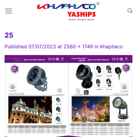
Skip
to
content
25
Published
07/07/2023
at
2560 × 1749
in
Khaphaco