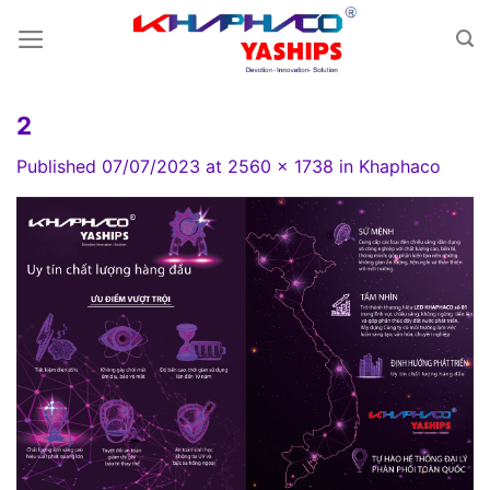
Skip
to
content
2
Published
07/07/2023
at
2560 × 1738
in
Khaphaco