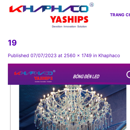
Skip
to
TRANG C
content
19
Published
07/07/2023
at
2560 × 1749
in
Khaphaco