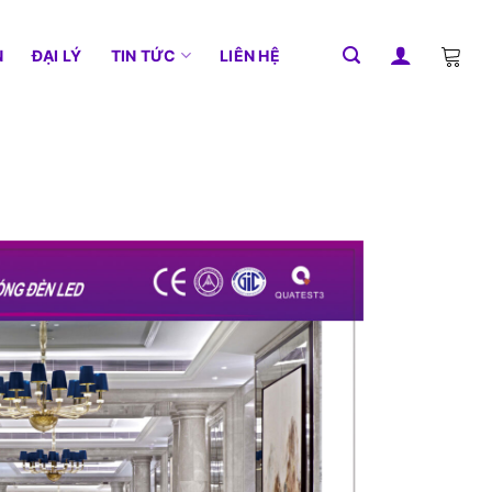
N
ĐẠI LÝ
TIN TỨC
LIÊN HỆ