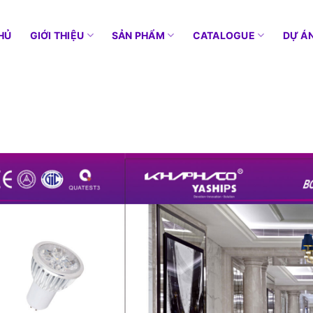
HỦ
GIỚI THIỆU
SẢN PHẨM
CATALOGUE
DỰ Á