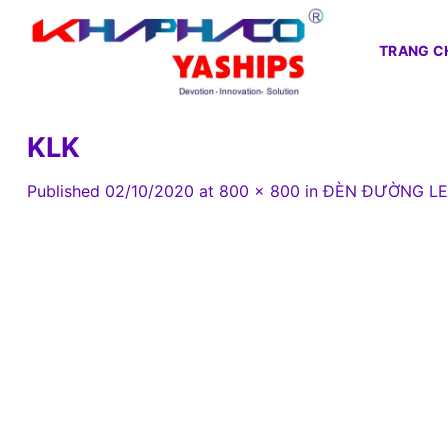
Skip
to
TRANG C
content
KLK
Published
02/10/2020
at
800 × 800
in
ĐÈN ĐƯỜNG L