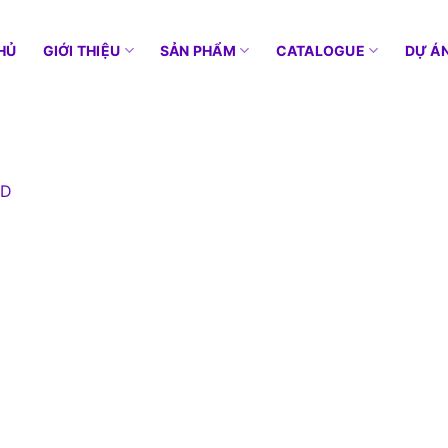
HỦ
GIỚI THIỆU
SẢN PHẨM
CATALOGUE
DỰ Á
ED