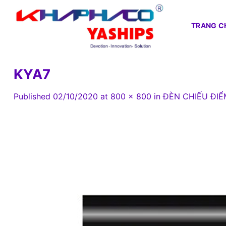
Skip
to
TRANG C
content
KYA7
Published
02/10/2020
at
800 × 800
in
ĐÈN CHIẾU ĐIỂ