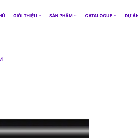
HỦ
GIỚI THIỆU
SẢN PHẨM
CATALOGUE
DỰ Á
M