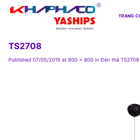
Skip
to
TRANG C
content
TS2708
Published
07/05/2019
at
800 × 800
in
Đèn thả TS2708