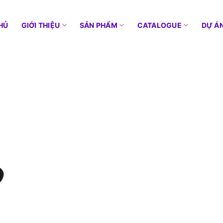
HỦ
GIỚI THIỆU
SẢN PHẨM
CATALOGUE
DỰ Á