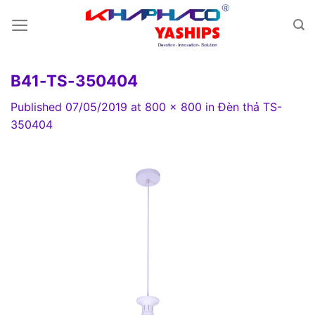
Skip
to
content
B41-TS-350404
Published
07/05/2019
at
800 × 800
in
Đèn thả TS-
350404