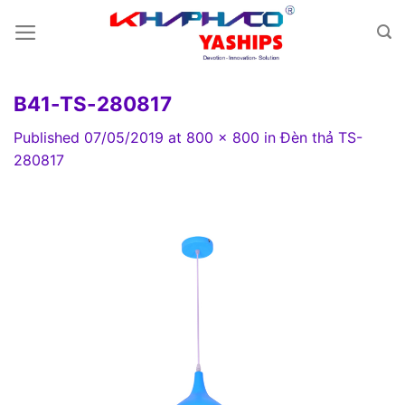
Skip
to
content
B41-TS-280817
Published
07/05/2019
at
800 × 800
in
Đèn thả TS-
280817