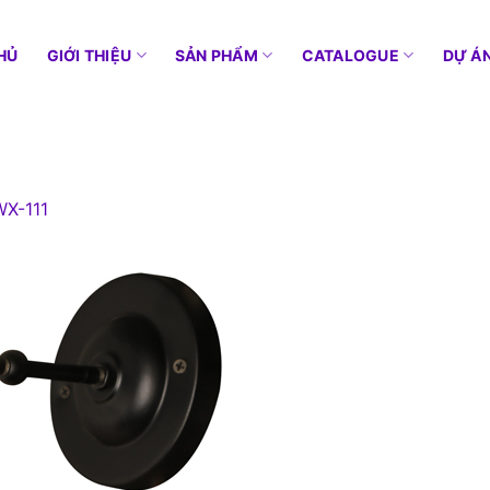
HỦ
GIỚI THIỆU
SẢN PHẨM
CATALOGUE
DỰ Á
X-111