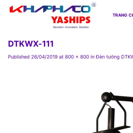
Skip
to
TRANG C
content
DTKWX-111
Published
26/04/2019
at
800 × 800
in
Đèn tường DTKW