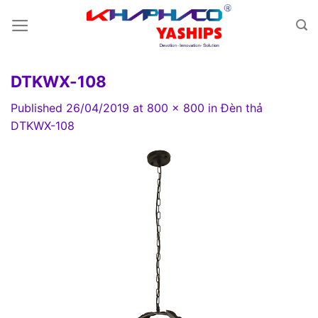
Skip
to
content
DTKWX-108
Published
26/04/2019
at
800 × 800
in
Đèn thả
DTKWX-108