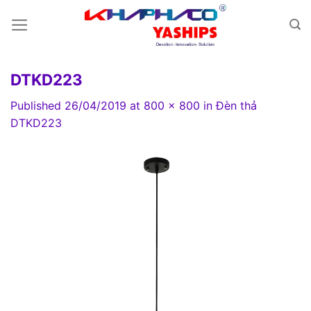
Skip
to
content
DTKD223
Published
26/04/2019
at
800 × 800
in
Đèn thả
DTKD223