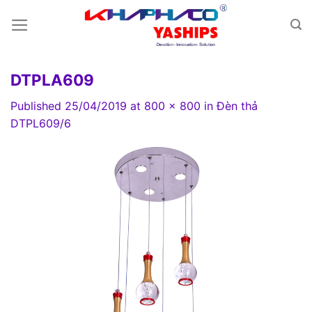
Skip
to
content
DTPLA609
Published
25/04/2019
at
800 × 800
in
Đèn thả
DTPL609/6