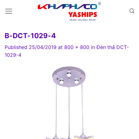
Skip
to
content
B-DCT-1029-4
Published
25/04/2019
at
800 × 800
in
Đèn thả DCT-
1029-4