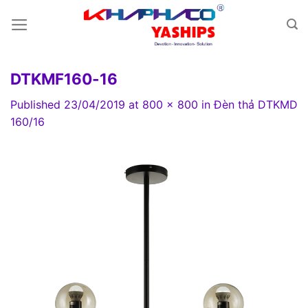
Skip
to
content
DTKMF160-16
Published
23/04/2019
at
800 × 800
in
Đèn thả DTKMD
160/16