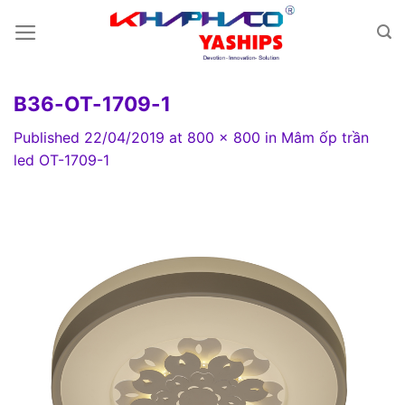
Skip
to
content
B36-OT-1709-1
Published
22/04/2019
at
800 × 800
in
Mâm ốp trần
led OT-1709-1