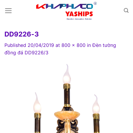
Skip
to
content
DD9226-3
Published
20/04/2019
at
800 × 800
in
Đèn tường
đồng đá DD9226/3