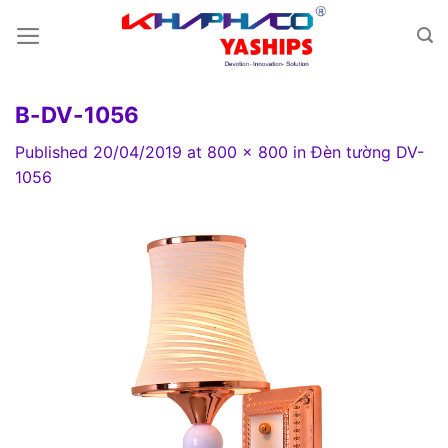
Skip
to
content
B-DV-1056
Published
20/04/2019
at
800 × 800
in
Đèn tường DV-
1056