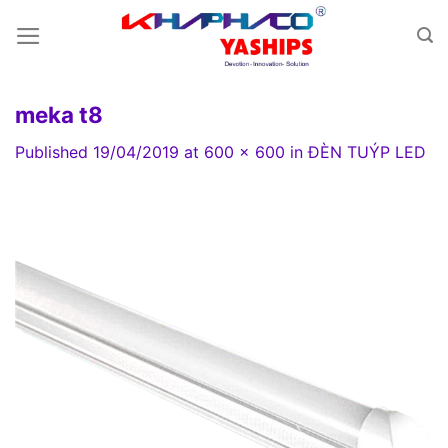
Skip
to
content
meka t8
Published
19/04/2019
at
600 × 600
in
ĐÈN TUÝP LED