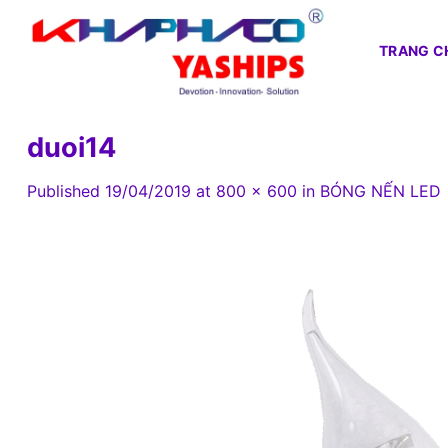
Skip
to
TRANG C
content
duoi14
Published
19/04/2019
at
800 × 600
in
BÓNG NẾN LED