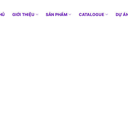
HỦ
GIỚI THIỆU
SẢN PHẨM
CATALOGUE
DỰ Á