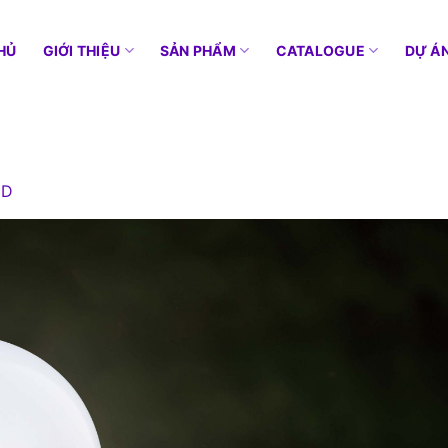
HỦ
GIỚI THIỆU
SẢN PHẨM
CATALOGUE
DỰ Á
ED