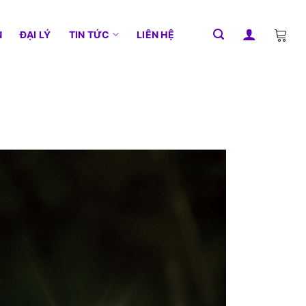
N
ĐẠI LÝ
TIN TỨC
LIÊN HỆ