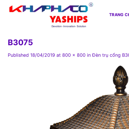
Skip
to
TRANG C
content
B3075
Published
18/04/2019
at
800 × 800
in
Đèn trụ cổng B3