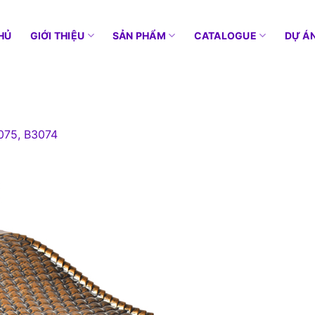
HỦ
GIỚI THIỆU
SẢN PHẨM
CATALOGUE
DỰ Á
075, B3074