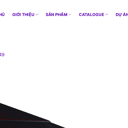
HỦ
GIỚI THIỆU
SẢN PHẨM
CATALOGUE
DỰ Á
49