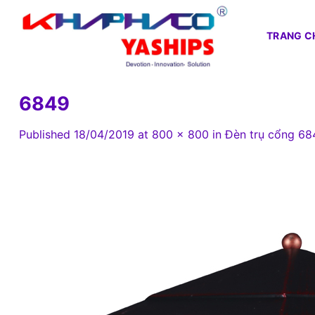
Skip
to
TRANG C
content
6849
Published
18/04/2019
at
800 × 800
in
Đèn trụ cổng 68