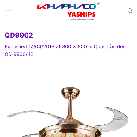
Skip
to
content
QD9902
Published
17/04/2019
at
800 × 800
in
Quạt trần đèn
QD 9902/42