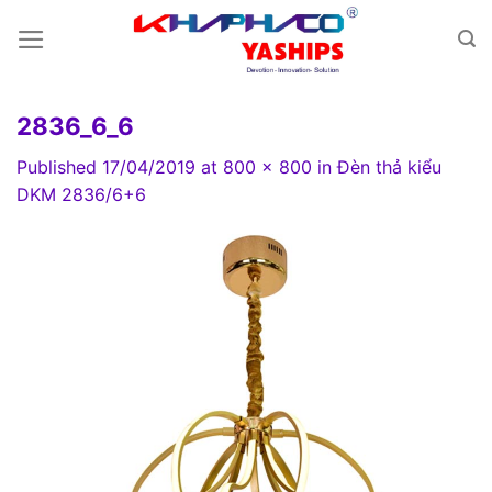
Skip
to
content
2836_6_6
Published
17/04/2019
at
800 × 800
in
Đèn thả kiểu
DKM 2836/6+6