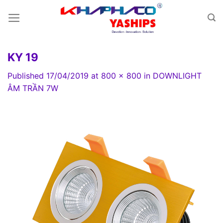
Skip
to
content
KY 19
Published
17/04/2019
at
800 × 800
in
DOWNLIGHT
ÂM TRẦN 7W