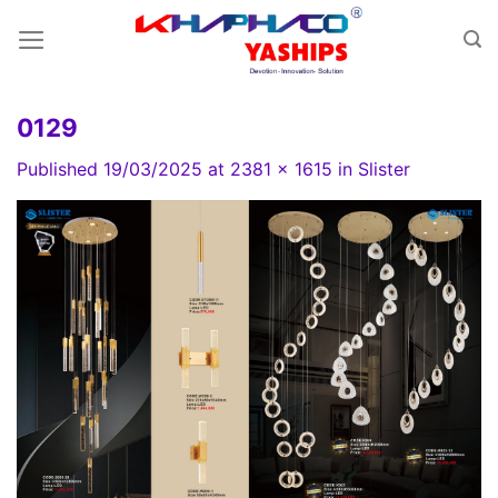
Skip
to
content
0129
Published
19/03/2025
at
2381 × 1615
in
Slister