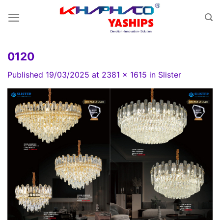
Skip
to
content
0120
Published
19/03/2025
at
2381 × 1615
in
Slister