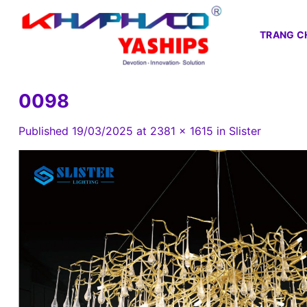
Skip
to
TRANG C
content
0098
Published
19/03/2025
at
2381 × 1615
in
Slister