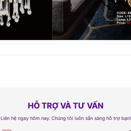
HỖ TRỢ VÀ TƯ VẤN
Liên hệ ngay hôm nay. Chúng tôi luôn sẵn sàng hỗ trợ bạn!