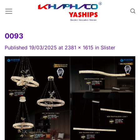
Skip
to
content
0093
Published
19/03/2025
at
2381 × 1615
in
Slister