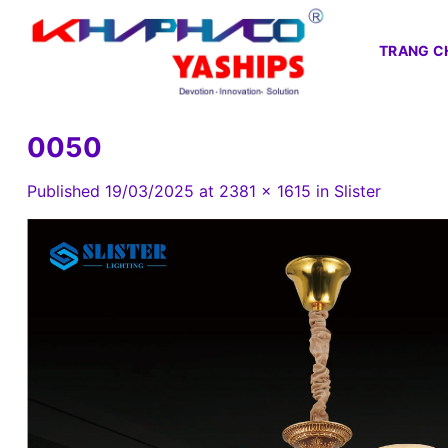
Skip
to
TRANG C
content
0050
Published
19/03/2025
at
2381 × 1615
in
Slister