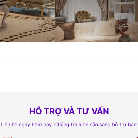
HỖ TRỢ VÀ TƯ VẤN
Liên hệ ngay hôm nay. Chúng tôi luôn sẵn sàng hỗ trợ bạn!