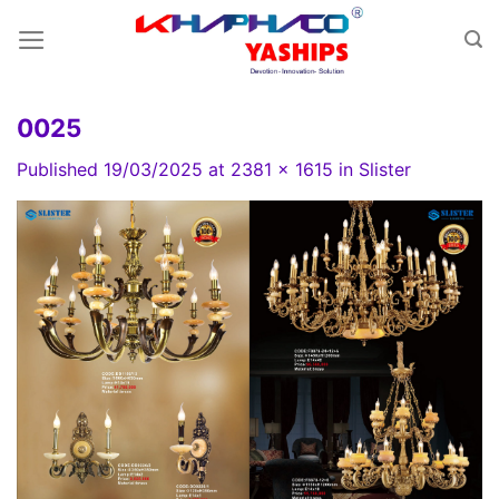
Skip
to
content
0025
Published
19/03/2025
at
2381 × 1615
in
Slister